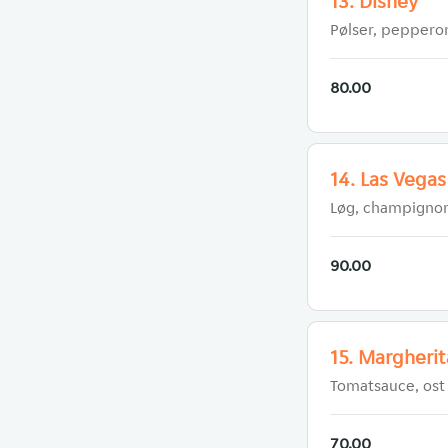
13. Disney
Pølser, peppero
80.00
14. Las Vegas
Løg, champigno
90.00
15. Margherit
Tomatsauce, ost
70.00