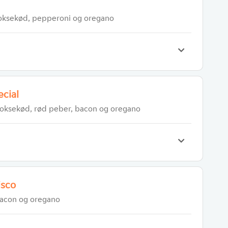
 oksekød, pepperoni og oregano
ecial
 oksekød, rød peber, bacon og oregano
isco
bacon og oregano