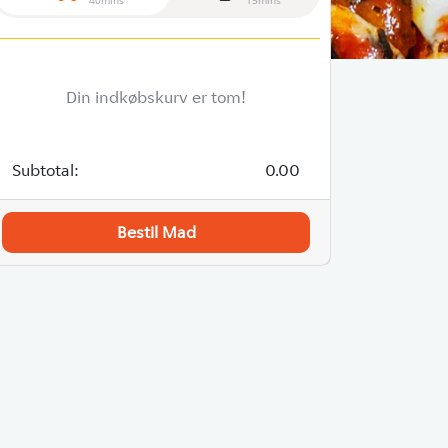
40mins
15mins
Din indkøbskurv er tom!
Subtotal:
0.00
Bestil Mad