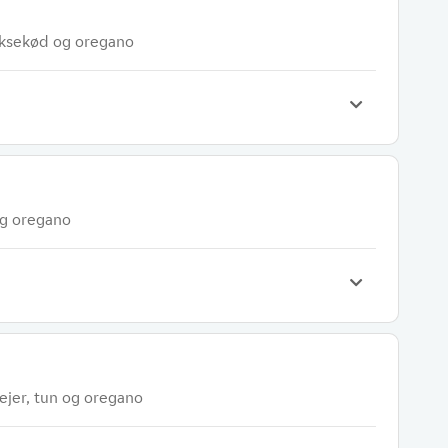
oksekød og oregano
og oregano
rejer, tun og oregano